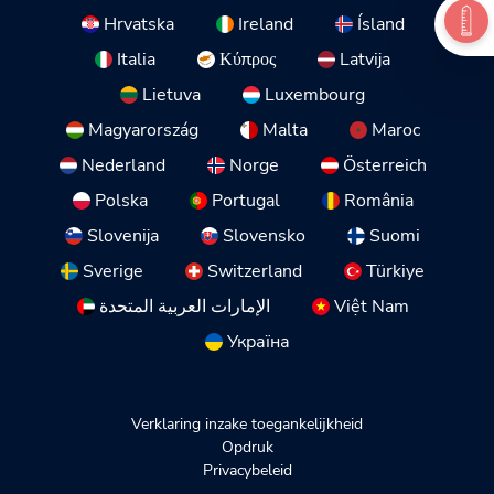
Hrvatska
Ireland
Ísland
Italia
Κύπρος
Latvija
Lietuva
Luxembourg
Magyarország
Malta
Maroc
Nederland
Norge
Österreich
Polska
Portugal
România
Slovenija
Slovensko
Suomi
Sverige
Switzerland
Türkiye
الإمارات العربية المتحدة
Việt Nam
Україна
Verklaring inzake toegankelijkheid
Opdruk
Privacybeleid