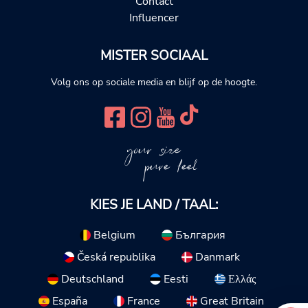
Contact
Influencer
MISTER SOCIAAL
Volg ons op sociale media en blijf op de hoogte.
your size
pure feel
KIES JE LAND / TAAL:
Belgium
България
Česká republika
Danmark
Deutschland
Eesti
Ελλάς
España
France
Great Britain