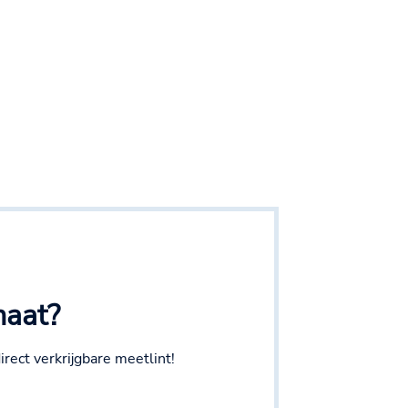
maat?
rect verkrijgbare meetlint!