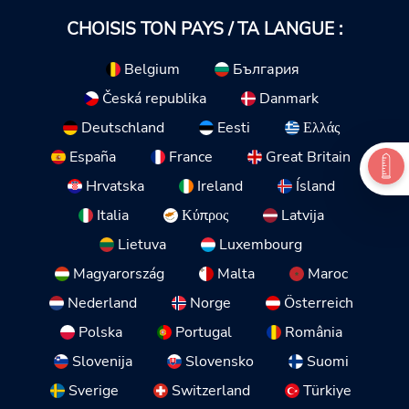
CHOISIS TON PAYS / TA LANGUE :
Belgium
България
Česká republika
Danmark
Deutschland
Eesti
Ελλάς
España
France
Great Britain
Hrvatska
Ireland
Ísland
Italia
Κύπρος
Latvija
Lietuva
Luxembourg
Magyarország
Malta
Maroc
Nederland
Norge
Österreich
Polska
Portugal
România
Slovenija
Slovensko
Suomi
Sverige
Switzerland
Türkiye