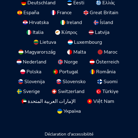
Deutschland
Eesti
Ελλάς
España
France
Great Britain
Hrvatska
Ireland
Ísland
Italia
Κύπρος
Latvija
Lietuva
Luxembourg
Magyarország
Malta
Maroc
Nederland
Norge
Österreich
Polska
Portugal
România
Slovenija
Slovensko
Suomi
Sverige
Switzerland
Türkiye
الإمارات العربية المتحدة
Việt Nam
Україна
Déclaration d'accessibilité