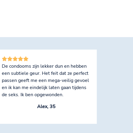
De condooms zijn lekker dun en hebben
een subtiele geur. Het feit dat ze perfect
passen geeft me een mega-veilig gevoel
en ik kan me eindelijk laten gaan tijdens
de seks. Ik ben opgewonden.
Alex, 35