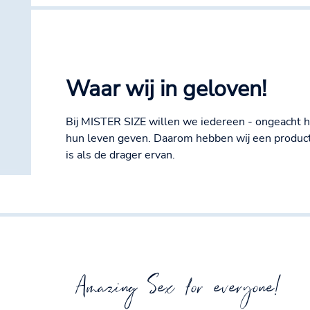
Waar wij in geloven!
Bij MISTER SIZE willen we iedereen - ongeacht 
hun leven geven. Daarom hebben wij een product
is als de drager ervan.
Amazing Sex for everyone!