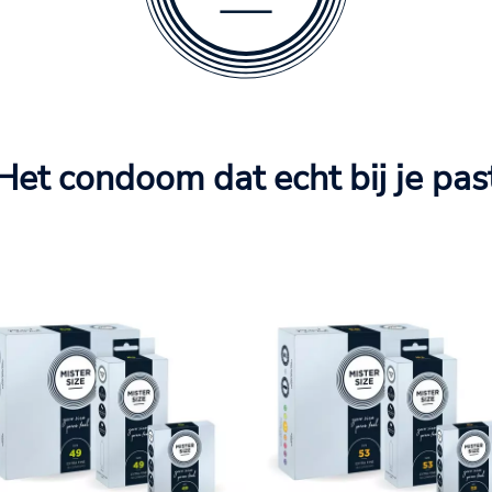
Het condoom dat echt bij je pas