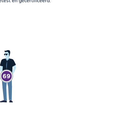
etest en gecertificeerd.