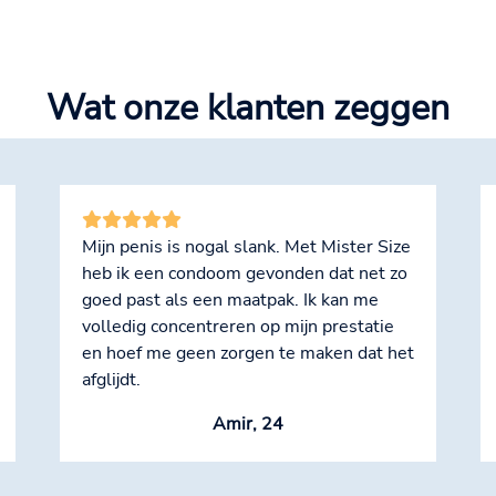
Wat onze klanten zeggen
Mijn penis is nogal slank. Met Mister Size
heb ik een condoom gevonden dat net zo
goed past als een maatpak. Ik kan me
volledig concentreren op mijn prestatie
en hoef me geen zorgen te maken dat het
afglijdt.
Amir, 24