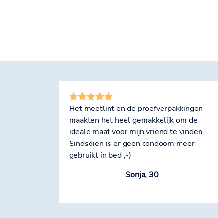
Het meetlint en de proefverpakkingen
maakten het heel gemakkelijk om de
ideale maat voor mijn vriend te vinden.
Sindsdien is er geen condoom meer
gebruikt in bed ;-)
Sonja, 30