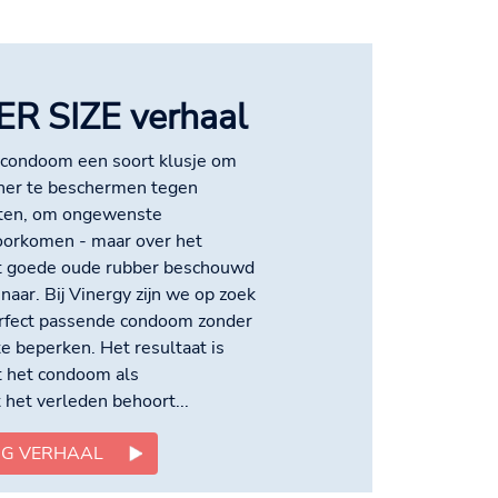
ER SIZE verhaal
 condoom een soort klusje om
rtner te beschermen tegen
kten, om ongewenste
oorkomen - maar over het
 goede oude rubber beschouwd
aar. Bij Vinergy zijn we op zoek
erfect passende condoom zonder
te beperken. Het resultaat is
t het condoom als
 het verleden behoort...
IG VERHAAL