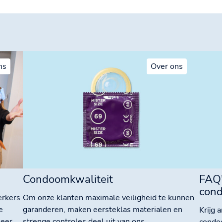
ns
Over ons
Condoomkwaliteit
FAQ'
con
erkers
Om onze klanten maximale veiligheid te kunnen
e
garanderen, maken eersteklas materialen en
Krijg 
meer
strenge controles deel uit van ons