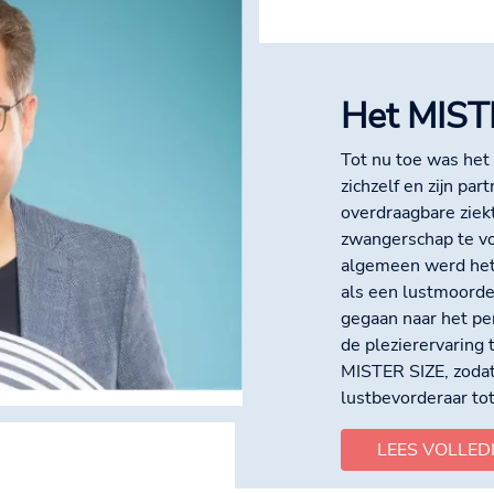
Het MIST
Tot nu toe was het
zichzelf en zijn pa
overdraagbare zie
zwangerschap te v
algemeen werd het
als een lustmoorden
gegaan naar het p
de plezierervaring 
MISTER SIZE, zoda
lustbevorderaar tot
LEES VOLLED