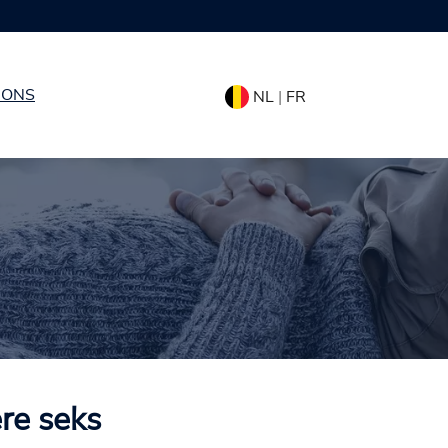
 ONS
NL
|
FR
re seks