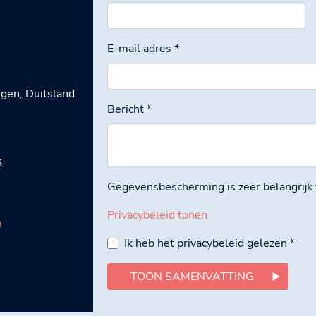
E-mail adres
*
gen, Duitsland
Bericht
*
3
Gegevensbescherming is zeer belangrijk
Privacybeleid tonen
m
Ik heb het privacybeleid gelezen
*
TOON SAMENVATTING