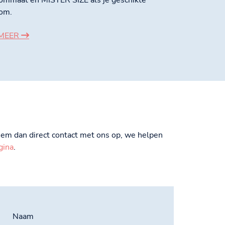
ommaat en MISTER SIZE als je geschikte
om.
 MEER
Neem dan direct contact met ons op, we helpen
gina
.
Naam