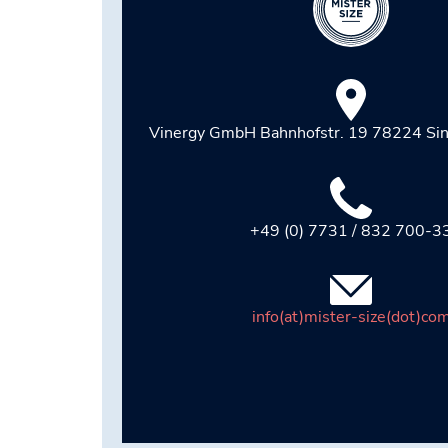
Vinergy GmbH Bahnhofstr. 19 78224 Sin
+49 (0) 7731 / 832 700-3
info(at)mister-size(dot)co