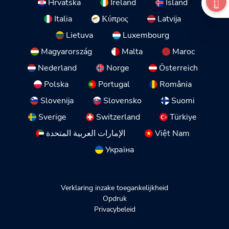
Hrvatska
Ireland
Ísland
Italia
Κύπρος
Latvija
Lietuva
Luxembourg
Magyarország
Malta
Maroc
Nederland
Norge
Österreich
Polska
Portugal
România
Slovenija
Slovensko
Suomi
Sverige
Switzerland
Türkiye
الإمارات العربية المتحدة
Việt Nam
Україна
Verklaring inzake toegankelijkheid
Opdruk
Privacybeleid