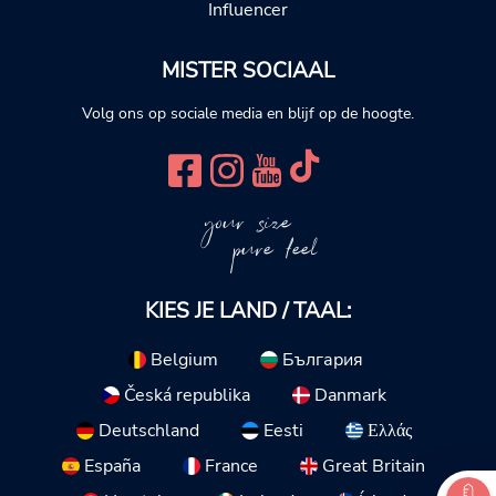
Influencer
MISTER SOCIAAL
Volg ons op sociale media en blijf op de hoogte.
your size
pure feel
KIES JE LAND / TAAL:
Belgium
България
Česká republika
Danmark
Deutschland
Eesti
Ελλάς
España
France
Great Britain