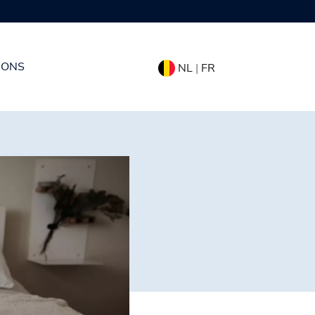
 ONS
NL
|
FR