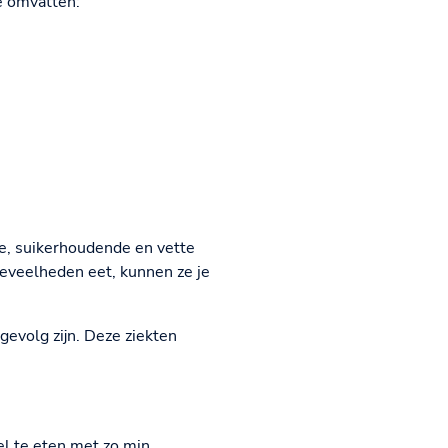
e omvatten:
te, suikerhoudende en vette
oeveelheden eet, kunnen ze je
gevolg zijn. Deze ziekten
el te eten met zo min