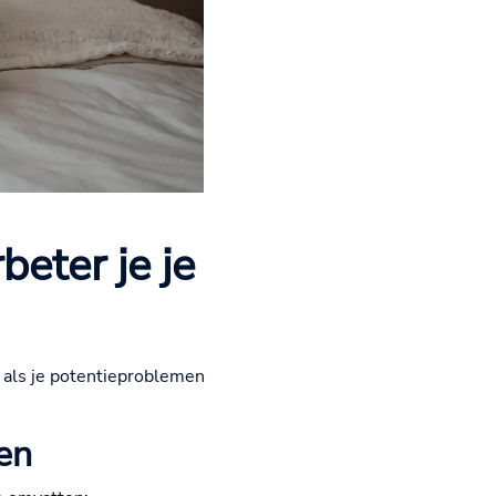
eter je je
n als je potentieproblemen
en