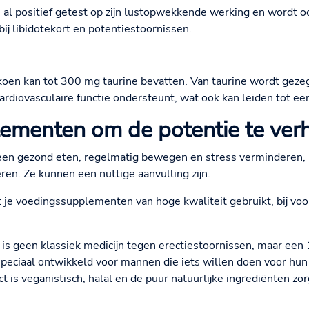
n
al positief getest op zijn lustopwekkende werking en wordt oo
j libidotekort en potentiestoornissen.
oen kan tot 300 mg taurine bevatten. Van taurine wordt gezeg
rdiovasculaire functie ondersteunt, wat ook kan leiden tot ee
ementen om de potentie te ver
leen gezond eten, regelmatig bewegen en stress verminderen, 
n. Ze kunnen een nuttige aanvulling zijn.
at je voedingssupplementen van hoge kwaliteit gebruikt, bij voo
s geen klassiek medicijn tegen erectiestoornissen, maar een 1
peciaal ontwikkeld voor mannen die iets willen doen voor hun 
t is veganistisch, halal en de puur natuurlijke ingrediënten z