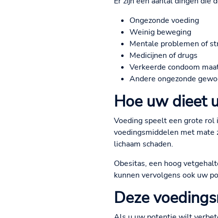
Er zijn een aantal dingen die
Ongezonde voeding
Weinig beweging
Mentale problemen of st
Medicijnen of drugs
Verkeerde condoom maa
Andere ongezonde gewo
Hoe uw dieet u
Voeding speelt een grote rol 
voedingsmiddelen met mate zi
lichaam schaden.
Obesitas, een hoog vetgehalte
kunnen vervolgens ook uw pot
Deze voedings
Als u uw potentie wilt verbe