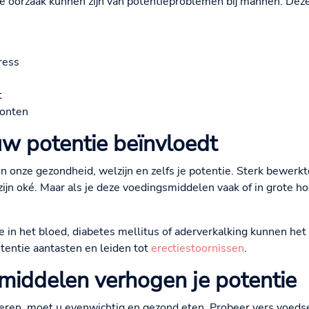
 de oorzaak kunnen zijn van potentieproblemen bij mannen. Dez
ress
t
onten
w potentie beïnvloedt
in onze gezondheid, welzijn en zelfs je potentie. Sterk bewerk
jn oké. Maar als je deze voedingsmiddelen vaak of in grote h
 in het bloed, diabetes mellitus of aderverkalking kunnen het 
entie aantasten en leiden tot
erectiestoornissen
.
middelen verhogen je potentie
teren, moet u evenwichtig en gezond eten. Probeer vers voeds