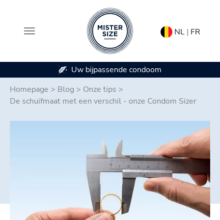
NL
|
FR
om
Beschikbaar in 7 condoommaten
Spring naar hoofd-inhoud
Homepage
>
Blog
>
Onze tips
>
De schuifmaat met een verschil - onze Condom Sizer