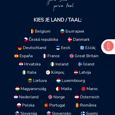
pure feel
KIES JE LAND / TAAL:
Belgium
България
Česká republika
Danmark
Deutschland
Eesti
Ελλάς
España
France
Great Britain
Hrvatska
Ireland
Ísland
Italia
Κύπρος
Latvija
Lietuva
Luxembourg
Magyarország
Malta
Maroc
Nederland
Norge
Österreich
Polska
Portugal
România
Slovenija
Slovensko
Suomi