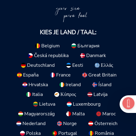
your size
pure feel
KIES JE LAND / TAAL:
Belgium
България
Česká republika
Danmark
Deutschland
Eesti
Ελλάς
España
France
Great Britain
Hrvatska
Ireland
Ísland
Italia
Κύπρος
Latvija
Lietuva
Luxembourg
Magyarország
Malta
Maroc
Nederland
Norge
Österreich
Polska
Portugal
România