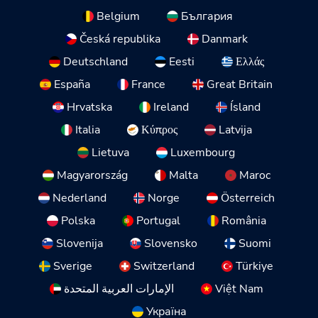
Belgium
България
Česká republika
Danmark
Deutschland
Eesti
Ελλάς
España
France
Great Britain
Hrvatska
Ireland
Ísland
Italia
Κύπρος
Latvija
Lietuva
Luxembourg
Magyarország
Malta
Maroc
Nederland
Norge
Österreich
Polska
Portugal
România
Slovenija
Slovensko
Suomi
Sverige
Switzerland
Türkiye
الإمارات العربية المتحدة
Việt Nam
Україна