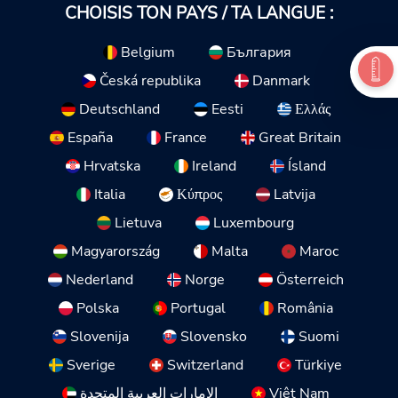
CHOISIS TON PAYS / TA LANGUE :
Belgium
България
Česká republika
Danmark
Deutschland
Eesti
Ελλάς
España
France
Great Britain
Hrvatska
Ireland
Ísland
Italia
Κύπρος
Latvija
Lietuva
Luxembourg
Magyarország
Malta
Maroc
Nederland
Norge
Österreich
Polska
Portugal
România
Slovenija
Slovensko
Suomi
Sverige
Switzerland
Türkiye
الإمارات العربية المتحدة
Việt Nam