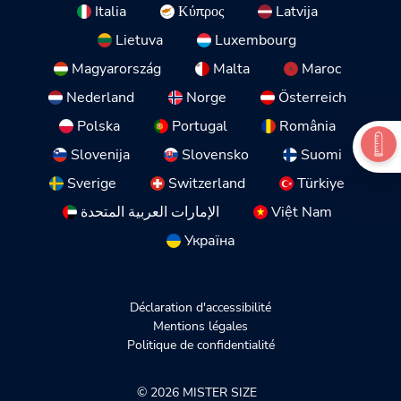
Italia
Κύπρος
Latvija
Lietuva
Luxembourg
Magyarország
Malta
Maroc
Nederland
Norge
Österreich
Polska
Portugal
România
Slovenija
Slovensko
Suomi
Sverige
Switzerland
Türkiye
الإمارات العربية المتحدة
Việt Nam
Україна
Déclaration d'accessibilité
Mentions légales
Politique de confidentialité
© 2026 MISTER SIZE