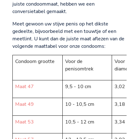
juiste condoommaat, hebben we een
conversietabel gemaakt.
Meet gewoon uw stijve penis op het dikste
gedeelte, bijvoorbeeld met een touwtje of een
meetlint. U kunt dan de juiste maat aflezen van de
volgende maattabel voor onze condooms:
Condoom grootte
Voor de
Voor penis
penisomtrek
diameter
Maat 47
9,5 - 10 cm
3,02 - 3,1
Maat 49
10 - 10,5 cm
3,18 - 3,3
Maat 53
10,5 - 12 cm
3,34 - 3,8