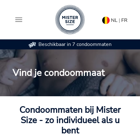
NL
|
FR
Beschikbaar in 7 condoommaten
Spring naar hoofd-inhoud
Vind je condoommaat
Condoommaten bij Mister
Size - zo individueel als u
bent