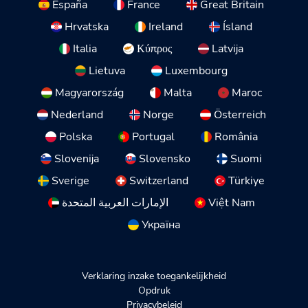
España
France
Great Britain
Hrvatska
Ireland
Ísland
Italia
Κύπρος
Latvija
Lietuva
Luxembourg
Magyarország
Malta
Maroc
Nederland
Norge
Österreich
Polska
Portugal
România
Slovenija
Slovensko
Suomi
Sverige
Switzerland
Türkiye
الإمارات العربية المتحدة
Việt Nam
Україна
Verklaring inzake toegankelijkheid
Opdruk
Privacybeleid