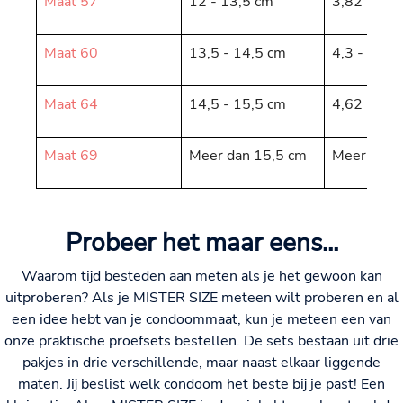
Maat 57
12 - 13,5 cm
3,82 - 4,3
Maat 60
13,5 - 14,5 cm
4,3 - 4,62
Maat 64
14,5 - 15,5 cm
4,62 - 4,9
Maat 69
Meer dan 15,5 cm
Meer dan 
Probeer het maar eens...
Waarom tijd besteden aan meten als je het gewoon kan
uitproberen? Als je MISTER SIZE meteen wilt proberen en al
een idee hebt van je condoommaat, kun je meteen een van
onze praktische proefsets bestellen. De sets bestaan uit drie
pakjes in drie verschillende, maar naast elkaar liggende
maten. Jij beslist welk condoom het beste bij je past! Een