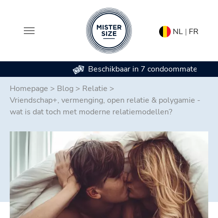
NL
|
FR
Beschikbaar in 7 condoommaten
Spring naar hoofd-inhoud
Homepage
>
Blog
>
Relatie
>
Vriendschap+, vermenging, open relatie & polygamie -
wat is dat toch met moderne relatiemodellen?