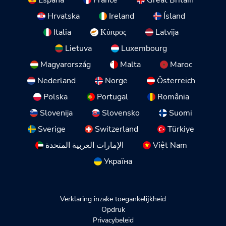
España
France
Great Britain
Hrvatska
Ireland
Ísland
Italia
Κύπρος
Latvija
Lietuva
Luxembourg
Magyarország
Malta
Maroc
Nederland
Norge
Österreich
Polska
Portugal
România
Slovenija
Slovensko
Suomi
Sverige
Switzerland
Türkiye
الإمارات العربية المتحدة
Việt Nam
Україна
Verklaring inzake toegankelijkheid
Opdruk
Privacybeleid