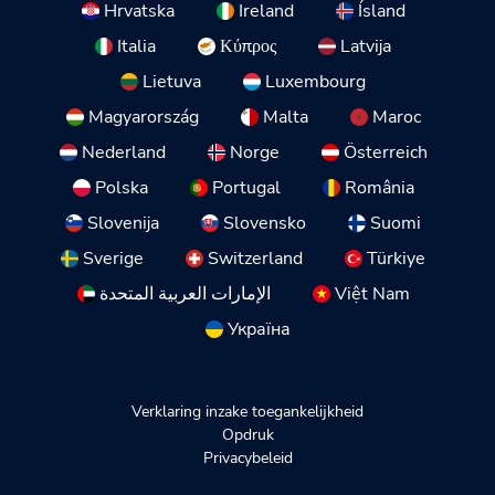
Hrvatska
Ireland
Ísland
Italia
Κύπρος
Latvija
Lietuva
Luxembourg
Magyarország
Malta
Maroc
Nederland
Norge
Österreich
Polska
Portugal
România
Slovenija
Slovensko
Suomi
Sverige
Switzerland
Türkiye
الإمارات العربية المتحدة
Việt Nam
Україна
Verklaring inzake toegankelijkheid
Opdruk
Privacybeleid