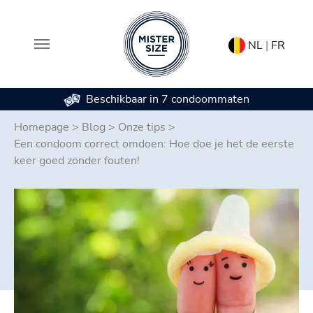
NL
|
FR
Beschikbaar in 7 condoommaten
Spring naar hoofd-inhoud
Homepage
>
Blog
>
Onze tips
>
Een condoom correct omdoen: Hoe doe je het de eerste
keer goed zonder fouten!